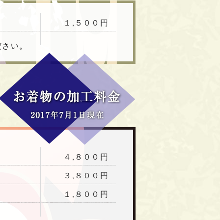
１,５００円
ださい。
４,８００円
３,８００円
１,８００円