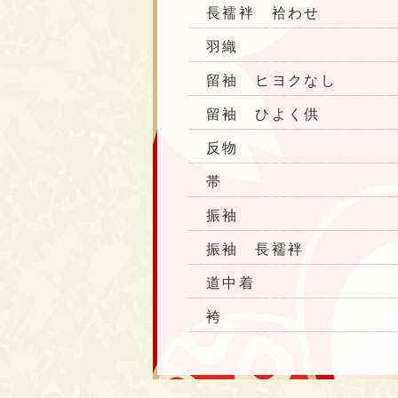
長襦袢 袷わせ
羽織
留袖 ヒヨクなし
留袖 ひよく供
反物
帯
振袖
振袖 長襦袢
道中着
袴