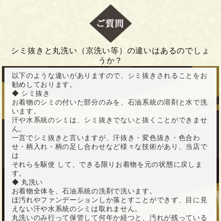
シミ抜きと丸洗い（京洗い等）の違いはあるのでしょ
うか？
以下のような違いがありますので、シミ抜きされることをお
勧めしております。
◆ シミ抜き
お着物のシミの付いた部分のみを、石油系統の溶剤と水で洗
います。
汗や水系統のシミは、シミ抜きでないと抜くことができませ
ん。
一言でシミ抜きと言いますが、汗抜き・変色抜き・色合わ
せ・柄入れ・柄の足し合わせなど様々な技術があり、当店で
は
それらを駆使 して、できる限りお着物を元の状態に戻しま
す。
◆ 丸洗い
お着物全体を、石油系統の洗剤で洗います。
ほ汚れやファンデーションしか落とすことができず、目に見
えない汗や水系統のシミは取れません。
丸洗いのみ行って保管して何年か経つと、汚れが残っている