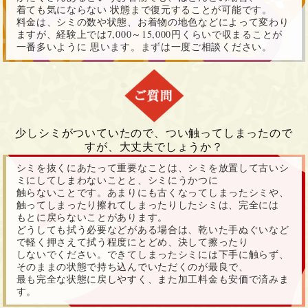
着ても気にならない 状態まで復元することが可能です。
料金は、シミの数や状態、お着物の地色などによって変わり
ますが、経験上では7,000～15,000円くらいで収まることが
一番多いように 思います。まずは一度ご相談ください。
少しシミがついていたので、つい触ってしまったので
すが、大丈夫でしょうか？
シミを抜くにあたって重要なことは、シミを放置して古いシ
ミにしてしまわないことと、シミにうかつに
触らないことです。あまりにも古くなってしまったシミや、
触ってしまったり擦れてしまったりしたシミは、完全には
もとに戻らないことがあります。
どうしても拭う必要などがある場合は、乾いた手ぬぐいなど
で軽く押さえて拭う程度にとどめ、決して擦ったり
しないでください。できてしまったシミには下手に触らず、
そのままの状態で持ち込んでいただくのが最良で、
最も完全な状態に戻しやすく、また加工料金も安価で済みま
す。